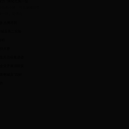
力 “两化七免一促
有全面小康，可见健康扶贫
一环。能否有...
放 点燃市民
-郸城县第二实验
面积
功大赛
生兵员征集进进
企业开展消防安
查郸城县“四好
作