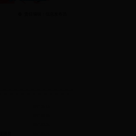
责任编辑：信息发布员
2017-10-13
2017-10-03
11:29:27
2017-02-24
11:01:14
现脱贫
2017-02-23
08:26:02