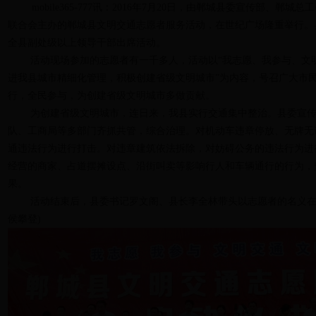
mobile365-777讯：2016年7月20日，由郸城县委宣传部、郸
联合会主办的郸城县文明交通志愿者服务活动，在世纪广场隆重举行。
全县副处级以上领导干部出席活动。
活动现场参加的志愿者有一千多人，活动以“我志愿、我参与、文明
进我县城市精细化管理，积极创建省级文明城市”为内容，号召广大市
行，全民参与，为创建省级文明城市多做贡献。
为创建省级文明城市，连日来，我县实行交通集中整治。县委宣传
队、工商局等多部门齐抓共管，综合治理。对机动车违章停放、无牌无
通违法行为进行打击。对违章建筑依法拆除，对妨碍公务的违法行为进
经营的商家、占道摆摊设点、沿街叫卖等影响行人和车辆通行的行为，
果。
活动结束后，县委书记罗文阁、县长李全林带头以志愿者的名义在宣
侯攀登)