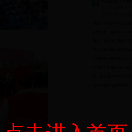
郸城县健康扶贫再发
没有全民健康就没
是脱贫攻坚战的重要
·
郸城：“红色大片”露天播
·
粽情五月，全家欢乐 --
·
郸城二高校园扩建至4倍
·
郸城县举行幼儿教师基本
·
洺南办事处积极开展大学
·
洺南办事处积极组织辖区
·
周口市交通运输局督导检
·
胡集乡扎实做好防溺水工