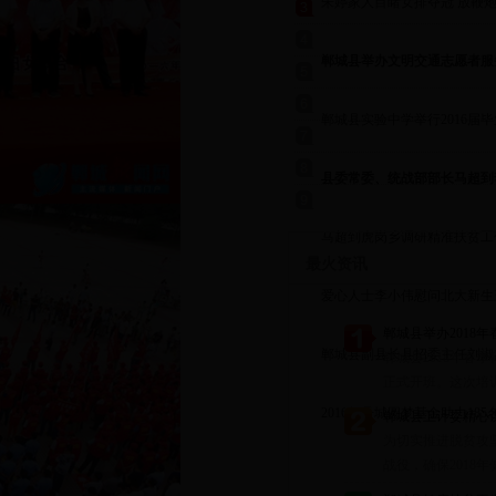
朱婷家人目睹女排夺冠 放鞭
祝
郸城县举办文明交通志愿者服
动
郸城县实验中学举行2016届
礼
县委常委、统战部部长马超到
乡慰问贫困家庭
马超到虎岗乡调研精准扶贫工
最火资讯
爱心人士李小伟慰问北大新生
田
郸城县举办2018
郸城县副县长县招委主任刘淑
郸城县2018年春
正式开班。这次培训
看考点建设
2016年丹城圆梦基金助力185
郸城县卫计委精心
为切实推进脱贫攻
子梦圆金秋
战役，确保2018年