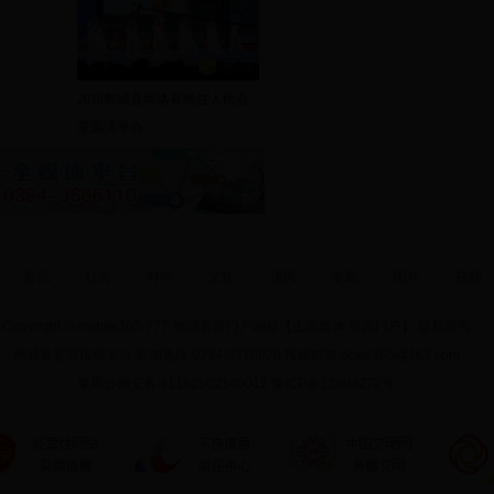
2018郸城县网络春晚在人民会
堂圆满举办
|
资讯
|
社会
|
时尚
|
文化
|
便民
|
专题
|
图片
|
视频
Copyright © mobile365-777-郸城县委门户网站【主流媒体 新闻门户】 版权所有
郸城县委宣传部主办 新闻热线:0394-3210828 投稿邮箱:dcxw365@163.com
豫周公网安备:41162502140012 豫ICP备12004272号
技术支持:
河南省创峰网络科技有限公司