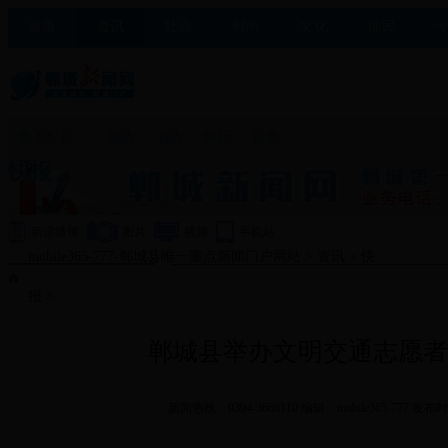
首页
资讯
社会
时尚
文化
便民
旗下栏目：
国内
省内
快报
特色
快报
新浪微博
图片
视频
手机站
mobile365-777-郸城县唯一重点新闻门户网站
>
资讯
>
快
报
>
郸城县举办文明交通志愿者
新闻热线：0394-3666110 编辑：mobile365-777 发布时