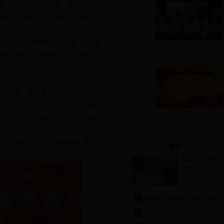
城总工会、共青团郸城县委、郸城妇女
县委书记罗文阁、县长李全林等
交通、文明出行”为主题，以“推
2018郸城县网络春晚在人
民要严格遵守交通规则，文明出
民会堂圆满举
部、公安局、规划办、城管大
证驾照、遮挡号牌、闯红灯等交
行现场执法，依法拘留。对占道
坚持取缔，取得了良好的社会效
社会主义核心价值观
传条幅上签字。(侯登峰 辛超
资讯
郸城县工商联慰问
图片
浏览次数：
153
郸城县工商联慰问朱婷一家