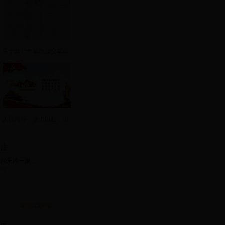
关于2017年城市公交车成
品油价格补助
人民网评：全力以赴，做
好迎接党的十
关注
朱婷一家...
0次
浏览:1530次