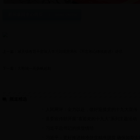
上一篇：
城关镇教育干部深入学习刘现营局长《不忘初心继续前进》讲话
下一篇：
大郸城一高扬帆起航
频道精选
人民网评：全力以赴，做好迎接党的十九大宣传
县委宣传部开展“喜迎党的十九大”系列主题活动
习近平总书记的扶贫情结
习近平：更好推进精准扶贫精准脱贫 确保如期实