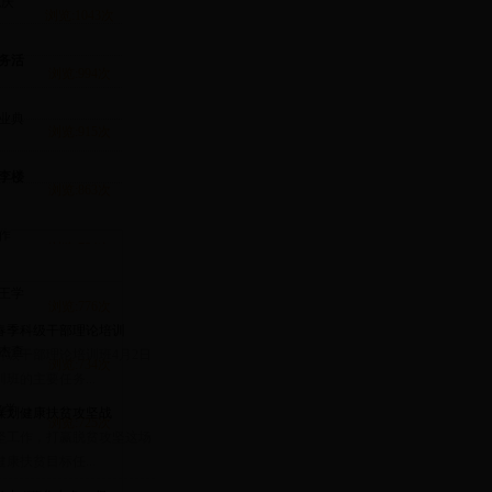
炮庆
浏览:1043次
务活
浏览:994次
毕业典
浏览:915次
李楼
浏览:863次
作
浏览:784次
王学
浏览:776次
年春季科级干部理论培训
杰查
季科级干部理论培训班4月2日
浏览:734次
班的主要任务...
名学
谋划健康扶贫攻坚战
浏览:725次
坚工作，打赢脱贫攻坚这场
健康扶贫目标任...