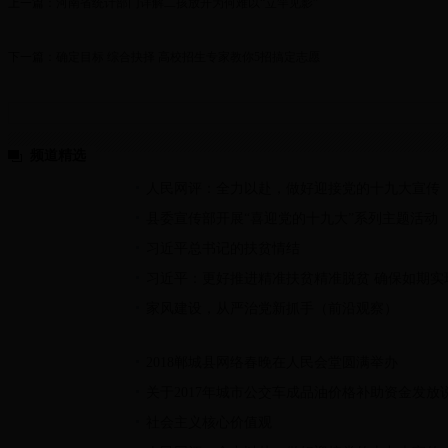
上一篇：
河南省统计部门详解二孩放开为何难以“立竿见影”
下一篇：
确定目标 综合抉择 高校招生专家教你5招搞定志愿
频道精选
人民网评：全力以赴，做好迎接党的十九大宣传
县委宣传部开展“喜迎党的十九大”系列主题活动
习近平总书记的扶贫情结
习近平：更好推进精准扶贫精准脱贫 确保如期实
家风建设，从严治党新抓手（前沿观察）
2018郸城县网络春晚在人民会堂圆满举办
关于2017年城市公交车成品油价格补助资金发放
社会主义核心价值观