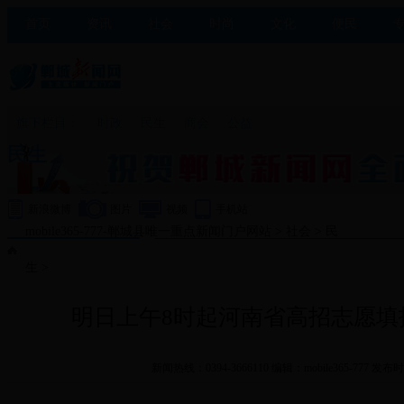
首页
资讯
社会
时尚
文化
便民
旗下栏目：
时政
民生
商会
公益
民生
新浪微博
图片
视频
手机站
mobile365-777-郸城县唯一重点新闻门户网站
>
社会
>
民
生
>
明日上午8时起河南省高招志愿填
新闻热线：0394-3666110 编辑：mobile365-777 发布时