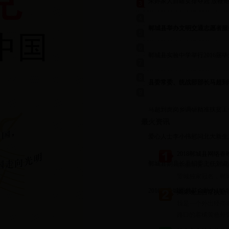
朱婷家人目睹女排夺冠 放鞭
祝
郸城县举办文明交通志愿者服
动
郸城县实验中学举行2016届
礼
县委常委、统战部部长马超到
乡慰问贫困家庭
马超到虎岗乡调研精准扶贫工
最火资讯
爱心人士李小伟慰问北大新生
田
2018郸城县网络
郸城县副县长县招委主任刘淑
郸城网讯：2018
贸城独家冠名，郸城
看考点建设
2016年丹城圆梦基金助力185
周末晚上照常执勤
我是一个外出经商
子梦圆金秋
路口的着橘黄色外套