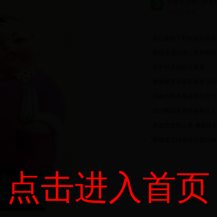
社会主义核心价值
核心价值观...
·
县纪委驻丁村崔堂工作队
·
郸城县城郊乡三举措做好
·
新年机关团拜话发展
·
郸城教育系统新春喜“阅兵
·
洺南办再布署确保元宵节
·
2018郸城县网络春晚在
·
悬壶济世医之本 健康扶
·
郸城县卫计系统全面打响
点击进入首页