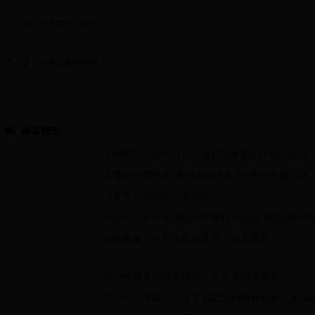
上一篇：
千辛万苦一度电
下一篇：
唱支山歌给党听
频道精选
人民网评：全力以赴，做好迎接党的十九大宣传
县委宣传部开展“喜迎党的十九大”系列主题活动
习近平总书记的扶贫情结
习近平：更好推进精准扶贫精准脱贫 确保如期实
家风建设，从严治党新抓手（前沿观察）
2018郸城县网络春晚在人民会堂圆满举办
关于2017年城市公交车成品油价格补助资金发放