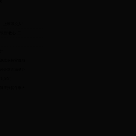
观
一上班即投入“
节后“收心”工
”
继续保持零燃放
人民会堂圆满举办
贫到家门
健康扶贫冬季大