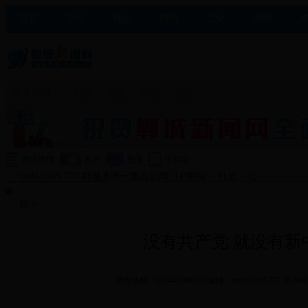
首页
资讯
社会
时尚
文化
便民
旗下栏目：
时政
民生
商会
公益
公益
新浪微博
图片
视频
手机站
mobile365-777-郸城县唯一重点新闻门户网站
>
社会
>
公
益
>
没有共产党 就没有新
新闻热线：0394-3666110 编辑：mobile365-777 发布时