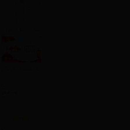
关于2017年城市公交车成
品油价格补助
人民网评：全力以赴，做
好迎接党的十
关注
朱婷一家...
0次
浏览:1530次