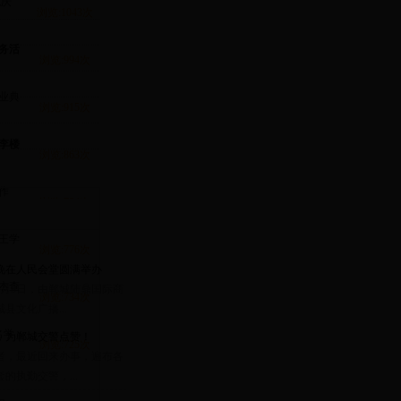
炮庆
浏览:1043次
务活
浏览:994次
毕业典
浏览:915次
李楼
浏览:863次
作
浏览:784次
王学
浏览:776次
春晚在人民会堂圆满举办
杰查
年2月9日，由郸城陆鼎国际商
浏览:734次
县文化广播...
名学
，为郸城交警点赞！
浏览:725次
者，最近回来办事，遍布各
的执勤交警，...