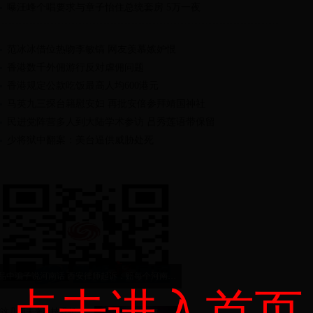
曝汪峰个唱要求与章子怡住总统套房 5万一夜
范冰冰借位热吻李敏镐 网友羡慕嫉妒恨
香港数千外佣游行反对虐佣问题
香港规定公款吃饭最高人均600港元
马英九三探台籍慰安妇 再批安倍参拜靖国神社
民进党阵营多人到大陆学术参访 吕秀莲语带保留
少将狱中翻案：美台逼供威胁处死
小品中骗子说河南话 西安律师起诉：赔每个河南人1元
点击进入首页