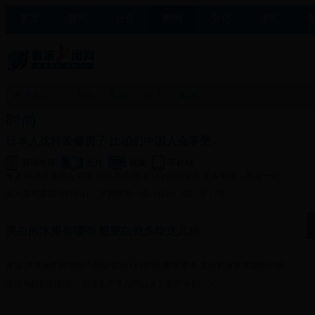
首页
资讯
社会
时尚
文化
便民
旗下栏目：
摄影
影视
亲子
美容
时尚
日本人这样装修房子 比咱们中国人会享受
新浪微博
图片
视频
手机站
来源:网易家居综合举报 2052 易信 微信 QQ空间 微博 更多 听说，检验一对
新人是不是感情特别好，只要跟来一场（旅行，哦，不）装
美白的水果有哪些 想要白就多吃这几种
来源:伊秀女性网举报 0 易信 微信 QQ空间 微博 更多 美白的水果有哪些？想
要拥有白皙的肌肤，光是靠用美白产品肯定是不够的，大