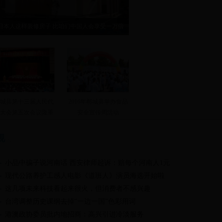
日本人这样装修房子 比咱们中国人会享受一万倍
城县第十三届人民代
2016年郸城县举办食品
大会第五次会议隆重
安全宣传周活动
开幕
视
小品中骗子说河南话 西安律师起诉：赔每个河南人1元
现代公路养护工感人电影《道班人》演员海选开始啦
这几项未来科技看起来很火，但消费者不感兴趣
台湾调整历史课纲去掉“一边一国”色彩用词
港澳政协委员批内地招商：高兴引进冷淡服务