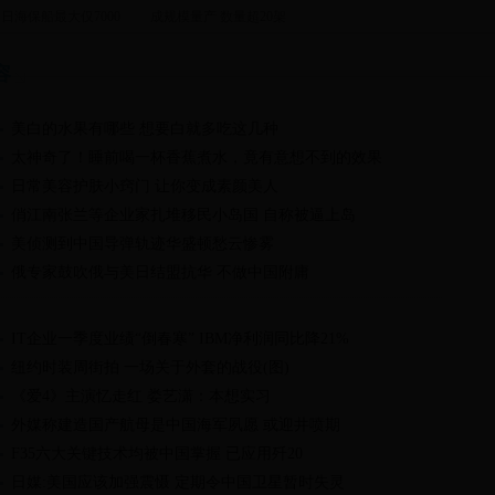
 日海保船最大仅7000
成规模量产 数量超20架
吨
容
美白的水果有哪些 想要白就多吃这几种
太神奇了！睡前喝一杯香蕉煮水，竟有意想不到的效果
日常美容护肤小窍门 让你变成素颜美人
俏江南张兰等企业家扎堆移民小岛国 自称被逼上岛
美侦测到中国导弹轨迹华盛顿愁云惨雾
俄专家鼓吹俄与美日结盟抗华 不做中国附庸
IT企业一季度业绩“倒春寒” IBM净利润同比降21%
纽约时装周街拍 一场关于外套的战役(图)
《爱4》主演忆走红 娄艺潇：本想实习
外媒称建造国产航母是中国海军夙愿 或迎井喷期
F35六大关键技术均被中国掌握 已应用歼20
日媒:美国应该加强震慑 定期令中国卫星暂时失灵