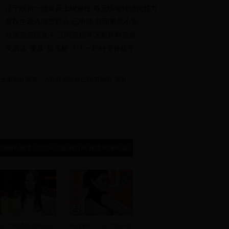
辽宁舰新一批女兵上舰服役:每天练哑铃强化臂力
黄秋生谈入演艺协会:已申请 后面事我不管
众星追忆邵逸夫 汪明荃想哭张家辉称羡慕
美测试“傻瓜”狙击枪 人人一秒钟变神枪手
全国彩礼调查：大部分地区价位高 有地方“零礼金”
国万吨级海监船获证
美媒称歼-15去年底开始