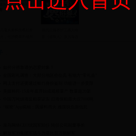
几项未来科技看起来
现代公路养护工感人电
火，但消费者不感兴
影《道班人》演员海选
趣
开始啦
子
如何分辨靠谱的恋爱对象？
全国彩礼调查：大部分地区价位高 有地方“零礼金”
网上支付还要通过银行身份鉴别 功能进一步受限
美媒称歼-15去年底开始成规模量产 数量超20架
中国万吨级海监船获证实 日海保船最大仅7000吨
“秘密”App揭秘：因爆料而火 难摆脱负面信息
菜鸟网络CEO沈国军卸任 转任公司副董事长
解放军39集团军战斗力堪比百万朝鲜军