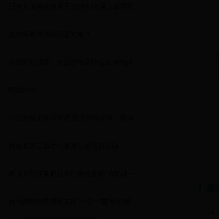
日本人这样装修房子 比咱们中国人会享受
大会第五次会
记新黄泛
成规模量产 数
 日海保船最大
边一国”色
如何分辨靠谱的恋爱对象？
全国彩礼调查：大部分地区价位高 有地方
巨浪拍岸
小品中骗子说河南话 西安律师起诉：赔每
郸城县第三届爱心送考公益活动启动
网上支付还要通过银行身份鉴别 功能进一
摄
台湾调整历史课纲去掉“一边一国”色彩用