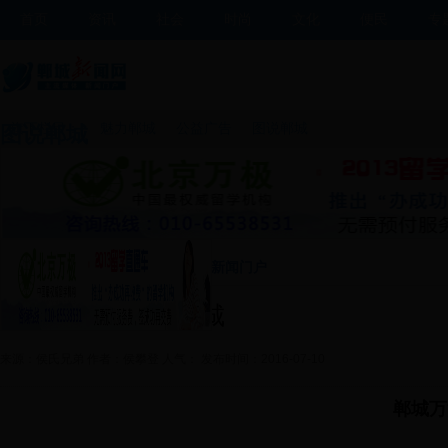
首页
资讯
社会
时尚
文化
便民
专
旗下栏目：
魅力郸城
公益广告
图说郸城
图说郸城
新浪微博
图片
视频
手机站
mobile365-777-郸城县唯一重点新闻门户
网站
>
图片
>
图说郸城
>
郸城万洋国际商贸城
来源：侯氏兄弟 作者：侯攀登 人气： 发布时间：2016-07-10
郸城万