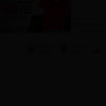
2018郸城县网络春晚在人民
周末晚上照常执勤，为郸城
社会主义核心
会堂圆满举办
交警点赞！
首页
|
资讯
|
社会
|
时尚
|
Copyright © mobile36
郸城县委宣传部主办 新闻热线:0394
豫周公网安备:41162
技术支持: